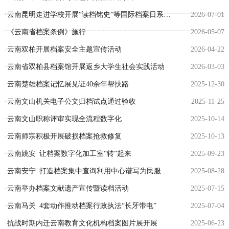
·
云南昆明走进学校开展“读档铭史”等国际档案日系列活动
2026-07-01
·
《云南省档案条例》施行
2026-05-07
·
云南双柏开展档案安全主题宣传活动
2026-04-22
·
云南省双柏县档案馆开展返乡大学生社会实践活动
2026-03-03
·
云南楚雄档案记忆展见证40余年帮扶路
2025-12-30
·
云南文山机关电子公文归档试点通过验收
2025-11-25
·
云南文山职称评审实现全流程数字化
2025-10-14
·
云南师宗积极开展破损档案抢救修复
2025-10-13
·
云南姚安 让档案数字化加工室“转”起来
2025-09-23
·
云南安宁 打造档案集中查询利用中心谱写为民服务新篇章
2025-08-28
·
云南举办档案文献遗产宣传暨读档活动
2025-07-15
·
云南马关 4套动作推动档案行政执法“长牙带电”
2025-07-04
·
抗战时期内迁云南教育文化机构档案图片展开展
2025-06-23