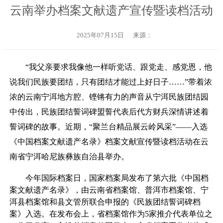
云南举办档案文献遗产宣传暨读档活动
2025年07月15日
来源：
“我父亲要求我像他一样听党话、跟党走、感党恩，他
说我们民族要团结，只有团结才能过上好日子……”带着浓
浓的云南宁洱地方腔、铿锵有力的声音从宁洱民族团结园
中传出，民族团结誓词碑盟誓代表后代方财兵深情讲述着
誓词碑的故事。近期，“聚兰台精品展云岭风采”——入选
《中国档案文献遗产名录》档案文献宣传暨读档活动在云
南省宁洱哈尼族彝族自治县举办。
今年国际档案日，国家档案局发布了第六批《中国档
案文献遗产名录》，由云南省档案馆、普洱市档案馆、宁
洱县档案馆和县文管所联合申报的《民族团结誓词碑档
案》入选。在发布会上，省档案馆作为5家推介代表单位之