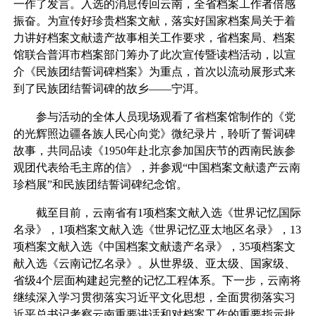
一作了发言。入选的消息传回云南，全省档案工作者倍感
振奋。为宣传好珍贵档案文献，落实好国家档案局关于着
力讲好档案文献遗产故事相关工作要求，省档案局、档案
馆联合普洱市档案部门筹办了此次宣传暨读档活动，以宣
介《民族团结誓词碑档案》为重点，首次以流动展形式来
到了民族团结誓词碑的故乡——宁洱。
参与活动的全体人员现场观看了省档案馆制作的《党
的光辉照边疆各族人民心向党》微纪录片，聆听了誓词碑
故事，共同品读《1950年赴北京参加国庆节的西南民族参
观团代表给毛主席的信》，并参观“中国档案文献遗产云南
珍档展”和民族团结誓词碑纪念馆。
截至目前，云南省有1项档案文献入选《世界记忆国际
名录》，1项档案文献入选《世界记忆亚太地区名录》，13
项档案文献入选《中国档案文献遗产名录》，35项档案文
献入选《云南记忆名录》。从世界级、亚太级、国家级、
省级4个层面构建起完整的记忆工程体系。下一步，云南将
继续深入学习贯彻落实习近平文化思想，全面贯彻落实习
近平总书记考察云南重要讲话和对档案工作的重要指示批