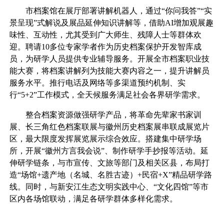
市档案馆在展厅部署讲解机器人，通过“你问我答”“实
景呈现”式解说及展品延伸知识讲解等，借助AI增加观展趣
味性、互动性，尤其受到广大师生、残障人士等群体欢
迎。聘请10多位专家学者作为历史档案保护开发智库成
员，为研学人员提供专业辅导服务。开展全市档案职业技
能大赛，将档案讲解列为技能大赛内容之一，提升讲解员
服务水平。推行电话及网络等多渠道预约机制、实
行“5+2”工作模式，全天候服务满足社会各界研学需求。
整合档案资源做强研学产品，将革命先辈家书家训
展、长三角红色档案联展与徽州历史档案展串联成展览片
区，最大限度发挥展览展示综合效应。搭建集中研学场
所，开展“徽州方言我会说”、制作研学手抄报等活动。延
伸研学链条，与市宣传、文旅等部门及相关区县，布局打
造“场馆+遗产地（名城、名胜古迹）+民宿+X”精品研学路
线。同时，与新安江生态文明实践中心、“文化四馆”等市
区内各场馆联动，满足各研学群体多样化需求。