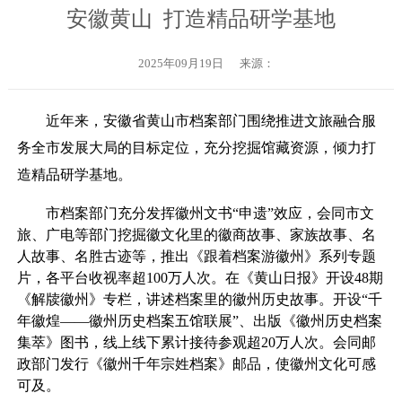
安徽黄山 打造精品研学基地
2025年09月19日
来源：
近年来，安徽省黄山市档案部门围绕推进文旅融合服
务全市发展大局的目标定位，充分挖掘馆藏资源，倾力打
造精品研学基地。
市档案部门充分发挥徽州文书“申遗”效应，会同市文
旅、广电等部门挖掘徽文化里的徽商故事、家族故事、名
人故事、名胜古迹等，推出《跟着档案游徽州》系列专题
片，各平台收视率超100万人次。在《黄山日报》开设48期
《解牍徽州》专栏，讲述档案里的徽州历史故事。开设“千
年徽煌——徽州历史档案五馆联展”、出版《徽州历史档案
集萃》图书，线上线下累计接待参观超20万人次。会同邮
政部门发行《徽州千年宗姓档案》邮品，使徽州文化可感
可及。