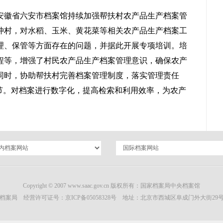
安徽省六安市档案馆持续加强帮扶村农产品生产档案管
冲村，对水稻、玉米、黄花菜等相关农产品生产档案工
理、保管等方面存在的问题，并据此开展专项培训。培
程等，增强了村民农产品生产档案管理意识，确保农产
同时，协助帮扶村完善档案管理制度，落实管理责任
环节。对档案进行数字化，提高检索和利用效率，为农产
Copyright © 2007 www.saac.gov.cn 版权所有：国家档案局中央档案馆
档案局 经营许可证号：
京ICP备05058328号
地址：北京市西城区阜成门外大街29号 邮