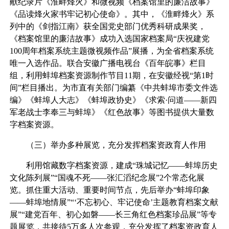
献纪录片《淮畔烽火》和微视频《档案馆里的廉洁故事》
《品读烽火家书牢记初心使命》。其中，《淮畔烽火》系
列中的《剑指江南》获全国党史部门优秀科研成果奖，
《档案馆里的廉洁故事》成功入选国家档案局“庆祝建党
100周年档案系统主题微视频作品”展播，为全省档案系统
唯一入选作品。联合安徽广播电视台《百年皖事》栏目
组，利用蚌埠档案资源制作节目11期，在安徽经视“第1时
间”栏目播出。为市直有关部门编纂《中共蚌埠市委文件选
编》《蚌埠人大志》《蚌埠政协史》《求索·问道——新四
军老战士李奉三与蚌埠》《红色故事》等图书提供大量数
字档案资源。
（三）举办多种展览，充分发挥档案资政育人作用
利用馆藏数字档案资源，建成“珠城记忆——蚌埠历史
文化陈列展”“国魂不死——张汇滔纪念展”2个常态化展
览。抓住重大活动、重要时间节点，先后举办“蚌埠印象
——蚌埠地情展”“‘不忘初心、牢记使命’主题教育档案文献
展”“建党百年、初心如磐——长三角红色档案珍品展”等专
题展览，共接待5万多人次参观，充分发挥了档案资政育人