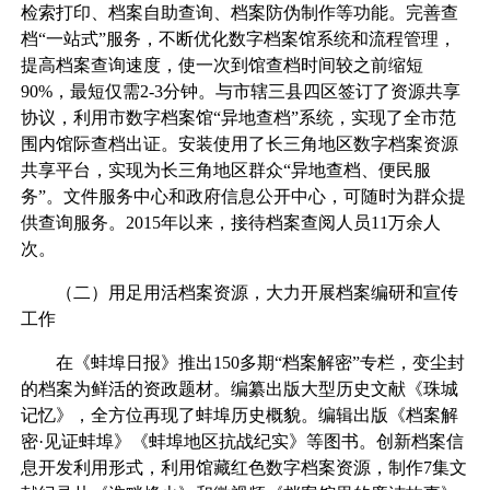
检索打印、档案自助查询、档案防伪制作等功能。完善查
档“一站式”服务，不断优化数字档案馆系统和流程管理，
提高档案查询速度，使一次到馆查档时间较之前缩短
90%，最短仅需2-3分钟。与市辖三县四区签订了资源共享
协议，利用市数字档案馆“异地查档”系统，实现了全市范
围内馆际查档出证。安装使用了长三角地区数字档案资源
共享平台，实现为长三角地区群众“异地查档、便民服
务”。文件服务中心和政府信息公开中心，可随时为群众提
供查询服务。2015年以来，接待档案查阅人员11万余人
次。
（二）用足用活档案资源，大力开展档案编研和宣传
工作
在《蚌埠日报》推出150多期“档案解密”专栏，变尘封
的档案为鲜活的资政题材。编纂出版大型历史文献《珠城
记忆》，全方位再现了蚌埠历史概貌。编辑出版《档案解
密·见证蚌埠》《蚌埠地区抗战纪实》等图书。创新档案信
息开发利用形式，利用馆藏红色数字档案资源，制作7集文