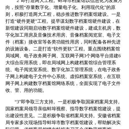
“2”即打造两大工程。蚌埠市档案馆以信息化为发展方
向，按照“存量数字化、增量电子化、利用现代化”的原
则，积极打造两大工程，稳步推进数字档案馆建设。一是
打造“硬件更硬”工程。提早谋划数字档案馆硬件建设，在
新馆建设同期启动数字档案馆硬件建设，建成主机房，数
字化加工用房及音像技术用房、音像档案阅览室、电子文
件（档案）接收室等各类功能性用房，同时配备各种先进
的设施设备。二是打造“软件更软”工程。重点围绕档案馆
局域网、电子政务网子网、互联网子网3个网络平台搭建6
大综合应用系统，即在局域网上构建档案馆综合管理系
统、电子阅览室系统、数字化加工管理系统，在电子政务
子网上构建电子文件中心系统、虚拟档案室系统，在互联
网子网上构建数字档案馆网络系统，全面实现了电子文件
收、管、用的功能。
“3”即争取三方支持。一是积极争取国家档案局支持。
国家档案局领导亲临蚌埠视察、指导数字档案馆建设，提
出建设性意见。二是积极争取省档案局支持。安徽省档案
局专家多次现场指导蚌埠市数字档案馆建设，帮助解决实