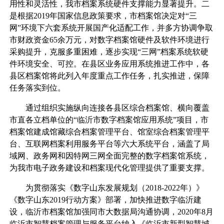
用性和灵活性，我市档案系统硬件支撑能力显著提升。二
是根据2019年国家信息政策要求，市档案馆决定对“三
网”环境下六套系统开展国产化适配工作，并多方协调争取
市财政资金65余万元，对数字档案馆硬件及软件环境进行
采购提升，克服多重困难，逐步实现“三网”档案系统软硬
件环境安全、可控。在县区业务应用系统推进工作中，各
县区档案馆将此列入年度重点工作任务，扎实推进，保障
任务落实到位。
通过组织实施纵向连接各县区综合档案馆、横向覆盖
市直各立档单位的“临沂市数字档案馆应用系统”项目，市
档案馆建成馆藏综合档案管理平台、馆室综合档案管理平
台、互联网档案利用服务平台等六大系统平台，涵盖了局
域网、政务网和因特网三网全面完整的数字档案馆系统，
为我市电子政务建设和档案现代化管理提供了重要支撑。
为贯彻落实《数字山东发展规划（2018-2022年）》
《数字山东2019行动方案》部署，加快推进数字临沂建
设，临沂市档案馆加强同市大数据局沟通协调，2020年8月
临沂市智慧档案管理与服务平台纳入《临沂市新型智慧城