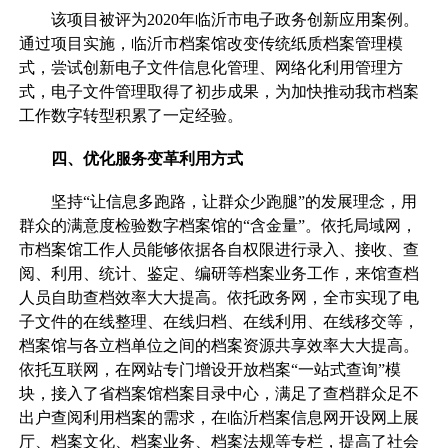
该项目被评为2020年临沂市电子政务创新应用案例。
通过项目实施，临沂市档案馆改变传统纸质档案管理模
式，尝试创新电子文件信息化管理、网络化利用管理方
式，电子文件管理取得了初步成果，为加快推动我市档案
工作数字转型积累了一定经验。
四、优化服务变革利用方式
坚持“让信息多跑路，让群众少跑腿”的发展理念，用
群众的满意度检验数字档案馆的“含金量”。依托局域网，
市档案馆工作人员能够依据各自权限进行录入、接收、查
阅、利用、统计、鉴定、编研等档案业务工作，来馆查档
人员自助查档效率大大提高。依托政务网，全市实现了电
子文件的在线整理、在线归档、在线利用、在线移交等，
档案馆与各立档单位之间的档案资源共享效率大大提高。
依托互联网，在网站专门增设开放档案“一站式查询”模
块，接入了省档案馆档案目录中心，满足了查档群众足不
出户查阅利用档案的需求，在临沂档案信息网开设网上展
厅、档案文化、档案业务、档案法规等专栏，提高了社会