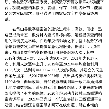
厅、全县数字档案室系统、档案数字资源数据库4大功能平
台，功能涵盖档案接收、管理、保存、利用各环节，能满
足各方实际需求，顺利通过了国家级数字档案馆系统测
试。
在岱山县数字档案馆的建设过程中，高效、便捷、迅
速已成为常态，数分钟内查找目标内容、远程提供查阅利
用的事例屡见不鲜。在近年疫情影响之下，岱山县数字档
案馆就曾数次为市民提供紧急远程服务。据统计，近3年
来，岱山县数字档案馆提供利用服务3409人次，其中，
2019年为812人次、2020年为960人次、2021年为1637人
次，利用人次逐年上升，2019年至2021年年均查档利用
1136人次，达到每年1000-2000人次的标准。其建立的民生
档案数据库，从2017年至2021年，共出具各类证明材料近
1100余份，向民政局、自然资源与规划局开放共享婚姻和
土地专题数据库，避免群众部门间多跑腿，为惠民政策的
落实提供了有力的保障。2020年起启动县镇村三级联通档
案资源平台，2021年已完成一个试点乡镇的三级联通平台
建设，结合浙江省档案服务网可在线出证，所在乡镇的一