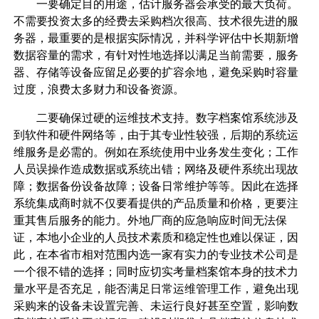
一要确定目的用途，估计服务器会承受的最大负荷。
不需要投资太多的经费去采购档次很高、技术很先进的服
务器，最重要的是根据实际情况，并科学评估中长期新增
数据容量的需求，有针对性地选择以满足当前需要，服务
器、存储等设备应留足必要的扩容余地，避免采购时容量
过度，浪费太多财力和设备资源。
二要确保过硬的运维技术支持。数字档案馆系统涉及
到软件和硬件网络等，由于其专业性较强，后期的系统运
维服务是必需的。例如在系统使用中业务发生变化；工作
人员误操作造成数据或系统出错；网络及硬件系统出现故
障；数据备份设备故障；设备日常维护等等。因此在选择
系统集成商时就不仅要看提供的产品质量和价格，更要注
重其售后服务的能力。外地厂商的应急响应时间无法保
证，本地小企业的人员技术素质和稳定性也难以保证，因
此，在本省市相对范围内选一家有实力的专业技术公司是
一个很不错的选择；同时应切实考量档案馆本身的技术力
量水平是否充足，能否满足日常运维管理工作，避免出现
采购来的设备未设置完善、未运行良好甚至空置，影响数