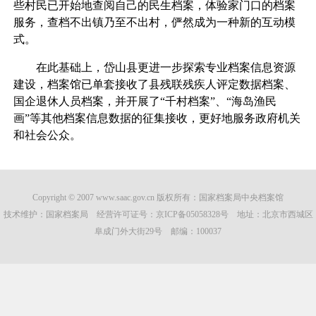
些村民已开始地查阅自己的民生档案，体验家门口的档案
服务，查档不出镇乃至不出村，俨然成为一种新的互动模
式。
在此基础上，岱山县更进一步探索专业档案信息资源
建设，档案馆已单套接收了县残联残疾人评定数据档案、
国企退休人员档案，并开展了“千村档案”、“海岛渔民
画”等其他档案信息数据的征集接收，更好地服务政府机关
和社会公众。
Copyright © 2007 www.saac.gov.cn 版权所有：国家档案局中央档案馆
技术维护：国家档案局 经营许可证号：
京ICP备05058328号
地址：北京市西城区
阜成门外大街29号 邮编：100037