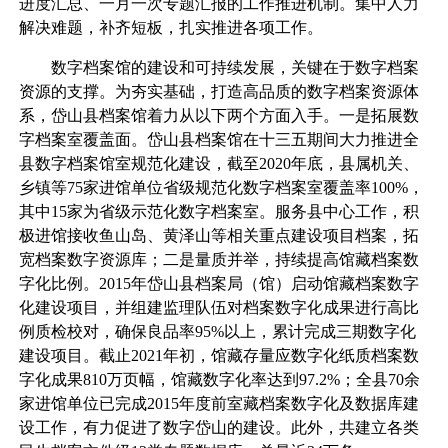
进度汇总、一月一次专题汇报的工作推进机制。集中人力
解决难题，补齐短板，扎实推进各项工作。
数字档案馆的建设和可持续发展，关键在于数字档案
资源的支撑。为夯实基础，打造高品质的数字档案资源体
系，岱山县档案馆着力从以下两个方面入手。一是拓展数
字档案室覆盖面。岱山县档案馆在十三五期间大力推进全
县数字档案馆室规范化建设，截至2020年底，县属机关、
乡镇等75家进馆单位省级规范化数字档案室覆盖率100%，
其中15家为省级示范化数字档案室。服务县中心工作，积
极进馆接收鱼山岛、黄泽山等相关重点建设项目档案，拓
宽档案数字资源库；二是量质并举，持续提高馆藏档案数
字化比例。2015年岱山县档案局（馆）启动馆藏档案数字
化建设项目，并组建监理队伍对档案数字化成果进行高比
例质检校对，确保良品率95%以上，累计完成三期数字化
建设项目。截止2021年初，馆藏存量应数字化纸质档案数
字化成果810万页幅，馆藏数字化率达到97.2%；全县70余
家进馆单位已完成2015年度前室藏档案数字化及数据库建
设工作，有力促进了数字岱山的建设。此外，共建立各类