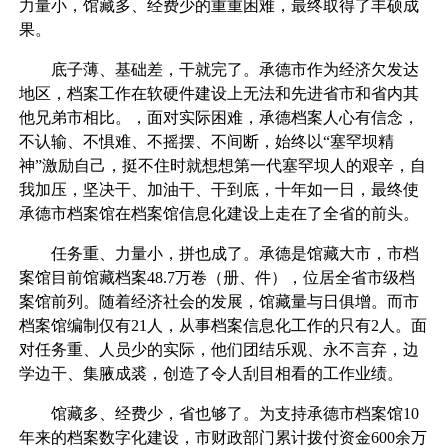
力量小，馆藏多、经费少的重重困难，最终取得了丰硕成
果。
底子薄、基础差，干就完了。承德市作为经济欠发达
地区，档案工作在软硬件建设上无法和先进省市和省内其
他兄弟市相比。，面对实际困难，承德档案人心有信念，
不认输、不惧难、不摇摆、不间断，始终以“塞罕坝精
神”激励自己，挺不住时就想想第一代塞罕坝人的艰辛，自
我加压，坚决干、加油干、干到底，十年如一日，最终使
承德市档案馆在档案馆信息化建设上走在了全省的前头。
任务重、力量小，拼也成了。承德是馆藏大市，市档
案馆目前馆藏档案48.7万卷（册、件），位居全省市级档
案馆前列。随着经济社会的发展，馆藏量与日俱增。而市
档案馆编制仅有21人，从事档案信息化工作的只有2人。面
对任务重、人员少的实际，他们团结乐观、永不言弃，边
学边干、集腋成裘，创造了令人刮目相看的工作业绩。
馆藏多、经费少，省也够了。为支持承德市档案馆10
年来的档案数字化建设，市财政部门累计拨付资金600余万