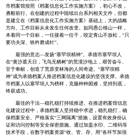
市档案馆按照《档案信息化工作实施方案》，初心不改，
勇毅前行。在创建的过程中陆续出台系列相关文件，但都
是建立在《档案信息化工作实施方案》基础上，大的战略
方向、工作目标从未发生任何改变。如同愚公移山一样，
本着同一个目标，一任接着一任干，咬定青山不放松，“只
要功夫深、铁杵磨成针”。
最强的意志—发扬“塞罕坝精神”。承德市塞罕坝人
在“黄沙遮天日，飞鸟无栖树”的荒漠沙地上，艰苦奋斗、
甘于奉献，创造了荒原变林海的人间奇迹。“塞罕坝精
神”成为承德档案人推进档案信息化建设的坚强支撑。承德
市档案人以塞罕坝人为榜样，克服种种困难，坚持到底，
终获成功。
最佳的干法—稳扎稳打持续推进。在推进档案馆信息
化建设过程中，承德档案人坚持稳中求进，稳扎稳打，确
保档案安全。严格落实“三网隔离”措施，设置有效身份认
证和访问控制等安全保密措施。通过加盖水印、二维码等
技术手段，在数字档案资源“收、管、存、用”各环节加强