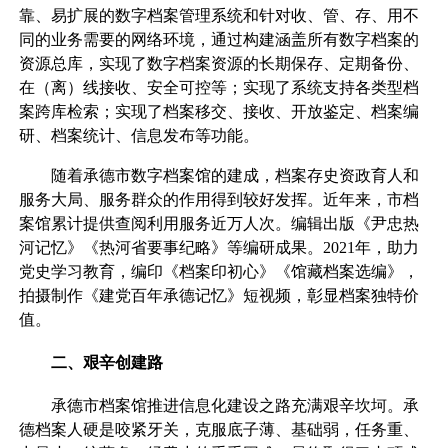
靠、易扩展的数字档案管理系统和针对收、管、存、用不
同的业务需要的网络环境，通过构建涵盖所有数字档案的
资源总库，实现了数字档案资源的长期保存、定期备份、
在（离）线接收、安全可控等；实现了系统支持各类型档
案跨库检索；实现了档案移交、接收、开放鉴定、档案编
研、档案统计、信息发布等功能。
随着承德市数字档案馆的建成，档案存史资政育人和
服务大局、服务群众的作用得到较好发挥。近年来，市档
案馆累计提供查阅利用服务近万人次。编辑出版《尹忠热
河记忆》《热河省要事纪略》等编研成果。2021年，助力
党史学习教育，编印《档案印初心》《馆藏档案选编》，
拍摄制作《建党百年承德记忆》短视频，彰显档案独特价
值。
二、艰辛创建路
承德市档案馆推进信息化建设之路充满艰辛坎坷。承
德档案人硬是咬紧牙关，克服底子薄、基础弱，任务重、