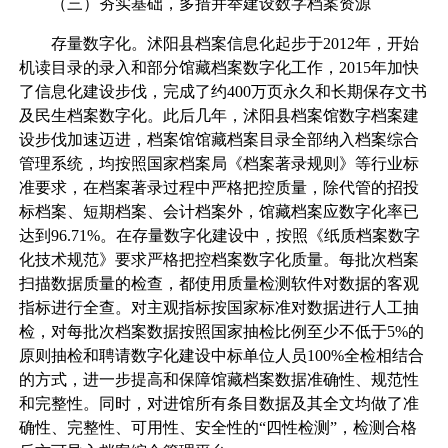
（三）夯实基础，多措并举建设数字档案资源
存量数字化。沭阳县档案信息化起步于2012年，开始
机读目录的录入和部分馆藏档案数字化工作，2015年加快
了信息化建设步伐，完成了约400万页永久和长期保存文书
及民生档案数字化。此后几年，沭阳县档案馆数字档案建
设步伐加速迈进，档案馆馆藏档案目录全部纳入档案综合
管理系统，均按照国家档案局《档案著录规则》等行业标
准要求，在档案著录过程中严格把控质量，除代管的招投
标档案、短期档案、会计档案外，馆藏档案应数字化率已
达到96.71%。在存量数字化建设中，按照《纸质档案数字
化技术规范》要求严格把控档案数字化质量。每批次档案
扫描数据质量的检查，都使用质量检测软件对数据的客观
指标进行全查。对主观指标按国家标准对数据进行人工抽
检，对每批次档案数据按照国家抽检比例至少不低于5%的
原则抽检和聘请数字化建设中标单位人员100%全检相结合
的方式，进一步提高和保障馆藏档案数据准确性、规范性
和完整性。同时，对进馆所有条目数据及其全文均做了准
确性、完整性、可用性、安全性的“四性检测”，检测合格