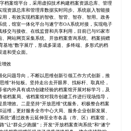
数字档案馆平台，采用虚拟技术构建档案资源总库、管理
实现资源总库和管理库数据实时同步。系统嵌入智能接
应用，有效实现档案的智收、智管、智存、智用。政务
系统，馆室一体化平台与遂宁市OA系统对接，实现电子
线移交与接收、在线监督和共享利用，目前已与95家市
站、网站网页采集系统、开放档案查询系统、档案捐赠
教育基地”数字展厅，形成多渠道、多终端、多形式的档
渠道和受众面。
质增效
强化问题导向，不断以思维创新引领工作方式创新，推
标思维”补短板。坚持走出去开眼界、找标杆、取真经，
等省内外具有成功创建经验的档案馆开展对标学习，及
请省档案局、省档案馆对我市创建工作进行现场指导，
提质增效。二是坚持“开放思维”优服务。积极整合档案
和运维，更好服务全市中心大局、服务企业创新发展、
询系统”通过政务云延伸至全市各县（市、区）档案馆，
”让“群众少跑腿”；开发“开放档案查询系统”和“遂宁