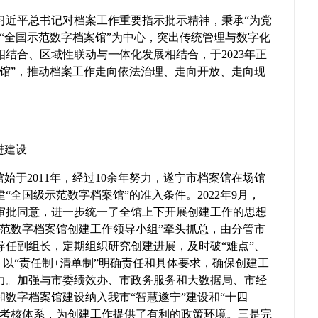
习近平总书记对档案工作重要指示批示精神，秉承“为党
“全国示范数字档案馆”为中心，突出传统管理与数字化
结合、区域性联动与一体化发展相结合，于2023年正
案馆”，推动档案工作走向依法治理、走向开放、走向现
进建设
始于2011年，经过10余年努力，遂宁市档案馆在场馆
全国级示范数字档案馆”的准入条件。2022年9月，
审批同意，进一步统一了全馆上下开展创建工作的思想
示范数字档案馆创建工作领导小组”牵头抓总，由分管市
导任副组长，定期组织研究创建进展，及时破“难点”、
，以“责任制+清单制”明确责任和具体要求，确保创建工
力。加强与市委绩效办、市政务服务和大数据局、市经
数字档案馆建设纳入我市“智慧遂宁”建设和“十四
标考核体系，为创建工作提供了有利的政策环境。三是完