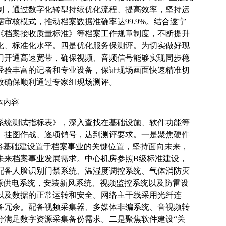
制，通过数字化转型持续优化流程、提高效率，坚持运
审核模式，推动档案数据准确率达99.9%。结合遂宁
《档案接收质量标准》等档案工作规章制度，不断提升
化、标准化水平。四是优化服务保测评。为切实做好现
门开通高速宽带，确保视频、音频信号能够实现同步稳
经验丰富的记者和专业设备，保证现场画面快速精准切
效确保顺利通过专家组现场测评。
体内容
系统测试指标表》，深入查找在基础设施、软件功能等
、挂图作战、逐项销号，达到测评要求。一是聚焦硬件
终将基础建设置于档案事业的关键位置，坚持面向未来，
未来档案事业发展需求。中心机房参照B级标准建设，
配备人脸识别门禁系统、温湿度调控系统、气体消防灭
电源供电系统，安装新风系统、视频监控系统以及防雷设
以及数据的正常运转和安全。网络主干线采用光纤连
备冗余。配备视频采集器、多媒体非编系统、音视频转
分满足数字资源采集备份需求。二是聚焦软件建设“关