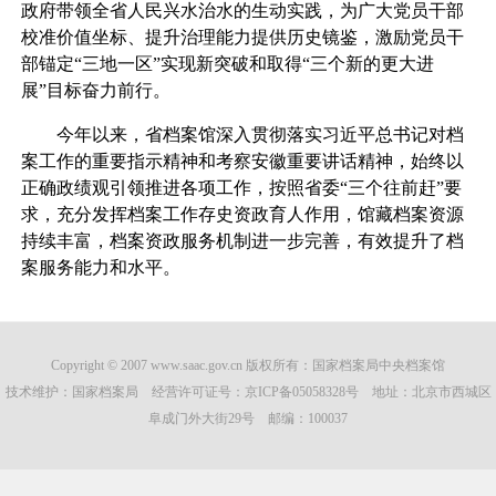
政府带领全省人民兴水治水的生动实践，为广大党员干部
校准价值坐标、提升治理能力提供历史镜鉴，激励党员干
部锚定“三地一区”实现新突破和取得“三个新的更大进
展”目标奋力前行。
今年以来，省档案馆深入贯彻落实习近平总书记对档
案工作的重要指示精神和考察安徽重要讲话精神，始终以
正确政绩观引领推进各项工作，按照省委“三个往前赶”要
求，充分发挥档案工作存史资政育人作用，馆藏档案资源
持续丰富，档案资政服务机制进一步完善，有效提升了档
案服务能力和水平。
Copyright © 2007 www.saac.gov.cn 版权所有：国家档案局中央档案馆
技术维护：国家档案局 经营许可证号：
京ICP备05058328号
地址：北京市西城区
阜成门外大街29号 邮编：100037