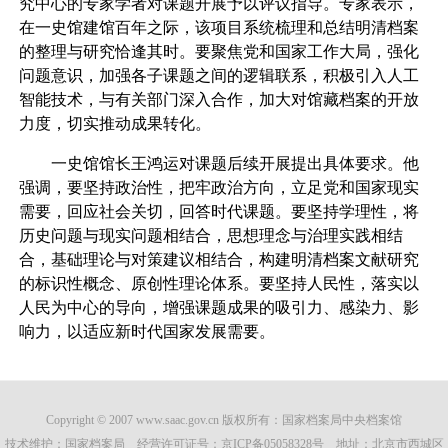
究中心的专家学者对课题开展予以评议指导。专家表示，
在一史馆建馆百年之际，该项目系统梳理和总结明清档案
的整理与研究恰逢其时。要聚焦党和国家工作大局，强化
问题意识，加强各子课题之间的逻辑联系，积极引入人工
智能技术，与有关部门深入合作，加大对馆藏档案的开放
力度，切实推动成果转化。
一史馆馆长王鸿运对课题后续开展提出具体要求。他
强调，要坚持政治性，把牢政治方向，立足党和国家现实
需要，回应社会关切，回答时代课题。要坚持学理性，将
历史问题与现实问题相结合，思想理念与治理实践相结
合，基础理论与对策建议相结合，构建明清档案文献研究
的标识性概念、原创性理论体系。要坚持人民性，落实以
人民为中心的导向，增强课题成果的吸引力、感染力、影
响力，以适应新时代国家发展需要。
Copyright © 2007 www.saac.gov.cn 版权所有：国家档案局中央档案馆
技术维护：国家档案局 经营许可证号：
京ICP备05058328号
地址：北京市西城区