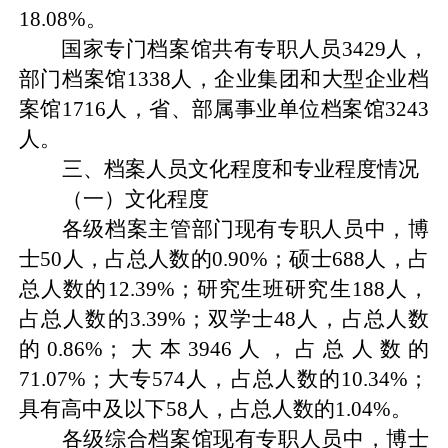
18.08%
。
国家专门档案馆共有专职人员
3429
人，
部门档案馆
1338
人，企业集团和大型企业档
案馆
1716
人，省、部属事业单位档案馆
3243
人。
三、
档案人员文化程度和专业程度情况
（一）文化程度
各级档案主管部门现有专职人员中，博
士
50
人，占总人数的
0.90%
；硕士
688
人，占
总人数的
12.39%
；研究生班研究生
188
人，
占总人数的
3.39%
；双学士
48
人，占总人数
的
0.86%
；大本
3946
人，占总人数的
71.07%
；大专
574
人，占总人数的
10.34%
；
具有高中及以下
58
人，占总人数的
1.04%
。
各级综合档案馆现有专职人员中，博士