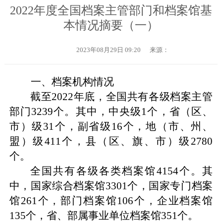
2022年度全国档案主管部门和档案馆基
本情况摘要（一）
2023年08月29日 09:20
来源：
一、
档案机构情况
截至
2022
年底，全国共有各级档案主管
部门
3239
个。其中，中央级
1
个，省（区、
市）级
31
个，副省级
16
个，地（市、州、
盟）级
411
个，县（区、旗、市）级
2780
个。
全国共有各级各类档案馆
4154
个。其
中，国家综合档案馆
3301
个，国家专门档案
馆
261
个，部门档案馆
106
个，企业档案馆
135
个，省、部属事业单位档案馆
351
个。