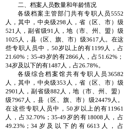
二、
档案人员数量和年龄情况
各级档案主管部门共有专职人员
5552
人，其中，中央级
298
人，省（区、市）级
521
人，副省级
91
人，地（市、州、盟）级
1025
人，县（区、旗、市）级
3617
人。在这
些专职人员中，
50
岁以上的有
1199
人，占
21.60%
；
35-49
岁的有
2866
人，占
51.62%
；
34
岁及以下的有
1487
人，占
26.78%
。
各级综合档案馆共有专职人员
36582
人，其中，中央级
353
人，省（区、市）级
2901
人，副省级
882
人，地（市、州、盟）
级
7967
人，县（区、旗、市）级
24479
人。
在这些专职人员中，
50
岁以上的有
11961
人，占
32.70%
；
35-49
岁的有
18008
人，占
49.23%
；
34
岁及以下的有
6613
人，占