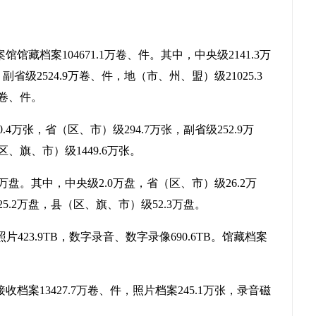
案馆馆藏档案
104671.1
万卷、件。其中，中央级
2141.3
万
，
副省级
2524.9万卷、件，
地（市、州、盟）级
21025.3
卷、件。
0.4
万张，省（区、市）级
294.7
万张，
副省级
252.9万
区、旗、市）级
1449.6
万张。
.2万盘。其中，
中央级
2.0
万
盘
，省（区、市）级
26.2
万
25.2
万
盘
，县（区、旗、市）级
52.3
万
盘
。
照片
423.9TB
，数字录音、数字录像
690.6TB
。馆藏档案
接收档案
13427.7万卷、件，照片档案245.1万张，录音磁