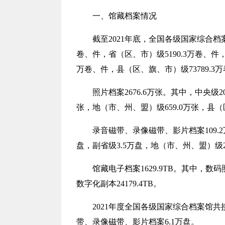
一、
馆藏档案情况
截至
2021
年底，全国各级国家综合档
卷、件，省（区、市）级
5190.3
万卷、件
万卷、件，县（区、旗、市）级
73789.3
万
照片档案
2676.6万张。其中，中央级
2
张，
地（市、州、盟）级
659.0
万张，县（
录音磁带
、
录像磁带
、
影片档案
109
盘
，
副省级
3.5万盘，
地（市、州、盟）级
馆藏电子
档案
1629.9TB
。其中，数码
数字化副本
24179.4TB
。
2021年度
全国各级国家综合档案馆
共
带、录像磁带、影片档案6.1万盘。