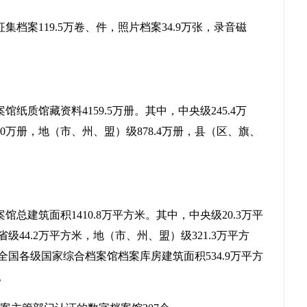
集档案119.5万卷、件，照片档案34.9万张，录音磁
案馆
纸质
馆藏资料
4159.5
万册。其中，中央级
245.4
万
9.0万册，
地（市、州、盟）级
878.4
万册，县（区、旗、
案馆总建筑面积
1410.8
万平方米。其中，中央级
20.3
万平
省级
44.2万平方米，
地（市、州、盟）级
321.3
万平方
全国各级国家综合档案馆档案库房建筑面积
534.9万平方
。