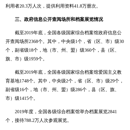
利用者
20.3
万人次，提供利用资料
41.8
万册次。
三、政府信息公开查阅场所和档案展览情况
截至
201
9
年底，全国各级国家综合档案馆政府信息公
开查阅场所
2
368
个。其中，中央级
1个，省（区、市）级
30
个，
副省级
18个，
地（市、州、盟）级
360
个，县（区、
旗
、市）级
1959
个
。
截至
2019年底，
全国各级国家综合档案馆
爱国主义教
育基地
1748个。
其中，中央级
2
个，省（区、市）级
29
个，
副省级
16个，
地（市、州、盟）级
286
个，县（区、旗、
市）级
1415
个
。
201
9
年度，全国各级综合档案馆举办档案展览
2841
个
，接待
788.2万人次
参观展览。