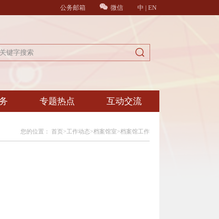
公务邮箱
微信
中
|
EN
务
专题热点
互动交流
您的位置：
首页
>
工作动态
>
档案馆室
>
档案馆工作