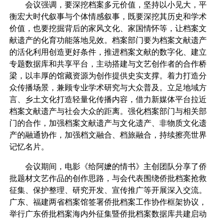
会议强调，要深挖档案多元价值，坚持以小见大，平
衡宏大时代叙事与个体情感叙事，既要深挖其历史和学术
价值，也要挖掘背后的家风文化、家国情怀等，让档案文
献遗产的化育功能落地见效。档案部门要为档案文献遗产
的活化利用创造更好条件，推进档案文献的数字化、建立
专题数据库和共享平台，主动搭建与文艺创作者的合作桥
梁，以丰厚的馆藏资源为创作提供史实支撑。着力打造分
众传播场景，兼顾专业学术研究与大众普及。立足地域方
言、乡土文化打造轻量化传播内容，借力新媒体平台拉近
档案文献遗产与社会大众的距离。强化档案部门与相关部
门的合作，加强档案文献遗产与文化遗产、非物质文化遗
产的融通协作，加强档文融合、档旅融合，持续擦亮世界
记忆名片。
会议期间，电影《给阿嬷的情书》主创团队分享了侨
批题材文艺作品的创作思路，与会代表围绕侨批档案抢救
征集、保护整理、研究开发、宣传推广等开展深入交流。
广东、福建两省档案馆签署侨批档案工作协作框架协议，
举行广东侨批档案海内外征集暨侨批档案数据库共建启动