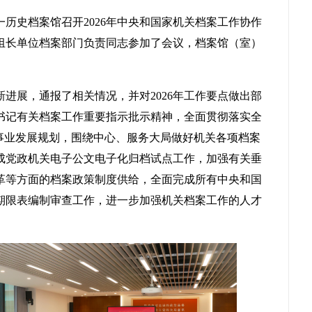
一历史档案馆
召开
202
6
年中央和国家机关档案工作协作
组组长单位档案部门负责同志参加了会议
，
档案馆（室）
。
新进展，通报了相关情况，并对
202
6
年工作
要点
做出部
书记有关档案工作重要指示批示精神，全面贯彻落实全
事业发展规划，围绕中心、服务大局做好机关各项档案
成党政机关电子公文电子化归档试点工作，加强有关垂
革等方面的档案政策制度供给，全面
完成
所有中央和国
期限表编制审查工作，
进一步加强机关档案工作的人才