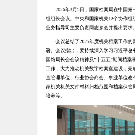
2026年
3
月
5
日，国家档案局在
中国第
组组长会议。中央和国家机关
12个协作
业务指导司
主要负责同志参会并提出要求
会议总结了
202
5
年度机关档案工作的
署
。会议指出，
要
持续深入学习习近平总
国馆局长会会议精神及
“
十五五
”
期间档案
工作，大力推动机关数字档案室建设，完
直管理单位、行业协会商会、事业单位改
家机关
机关文件材料归档范围和档案保管
培养等。