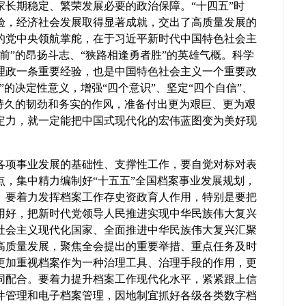
家长期稳定、繁荣发展必要的政治保障。“十四五”时
验，经济社会发展取得显著成就，交出了高质量发展的
的党中央领航掌舵，在于习近平新时代中国特色社会主
前”的昂扬斗志、“狭路相逢勇者胜”的英雄气概。科学
理政一条重要经验，也是中国特色社会主义一个重要政
的决定性意义，增强“四个意识”、坚定“四个自信”、
、持久的韧劲和务实的作风，准备付出更为艰巨、更为艰
定力，就一定能把中国式现代化的宏伟蓝图变为美好现
各项事业发展的基础性、支撑性工作，要自觉对标对表
点，集中精力编制好“十五五”全国档案事业发展规划，
。要着力发挥档案工作存史资政育人作用，特别是要把
用好，把新时代党领导人民推进实现中华民族伟大复兴
社会主义现代化国家、全面推进中华民族伟大复兴汇聚
高质量发展，聚焦全会提出的重要举措、重点任务及时
更加重视档案作为一种治理工具、治理手段的作用，更
同配合。要着力提升档案工作现代化水平，紧紧跟上信
件管理和电子档案管理，因地制宜抓好各级各类数字档