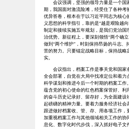
会议强调，坚强的领导力量是一个国
期，我国面对激流险滩，经受住了各种考
优异答卷，根本在于以习近平同志为核心
义思想的科学指引，靠的是“越是艰险越向
制定和接续实施五年规划，是我们党治国
治优势。新征程上，要深刻领悟“两个确立”
做到“两个维护”，时刻保持昂扬的斗志
苦的努力。只要锚定战略目标，保持战略
实。
会议指出，档案工作是事关党和国家
全会部署，自觉在大局中找准定位和着力
科学谋划和推进今后一个时期的档案工作
蕴含党的初心使命的红色档案保管好、利
的奋斗历史记录好、留存好，为全面建设
起磅礴的精神力量。要着力服务经济社会
跟进做好档案收、管、存、用各项工作，
加重视档案工作与其他领域相关工作的协
息化、数字化时代步伐，深入抓好电子文