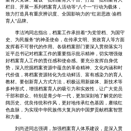
栏目、开展一系列档案育人活动等“八个一”行动为载体，
致力打造具有重庆辨识度、全国影响力的“红岩思政·渝档
育人”品牌。
李洁鸿同志指出，档案工作承担着“为党管档、为国守
史、为民服务”的神圣使命，在传承文明、资政育人等方面
发挥着不可替代的作用。各级档案部门要深入贯彻落实习
近平总书记对档案工作的重要指示批示精神，切实增强做
好档案育人工作的责任感和使命感。要充分发挥自身优
势，深入挖掘档案资源中蕴含的革命精神、文化内涵和时
代价值，将档案资源转化为生动鲜活、富有感染力的育人
教材。要创新育人方式方法，积极运用新媒体、新技术等
多种形式，增强档案育人的吸引力和实效性，让广大党员
干部和群众、特别是青少年一代，更加深刻地了解党的壮
阔历史、优良传统和作风，更好地传承红色基因，赓续红
色血脉，为实现中华民族伟大复兴的中国梦贡献档案智慧
和力量。
刘尚进同志强调，加强档案育人体系建设，是深入贯