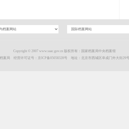
Copyright © 2007 www.saac.gov.cn 版权所有：国家档案局中央档案馆
档案局 经营许可证号：
京ICP备05058328号
地址：北京市西城区阜成门外大街29号 邮