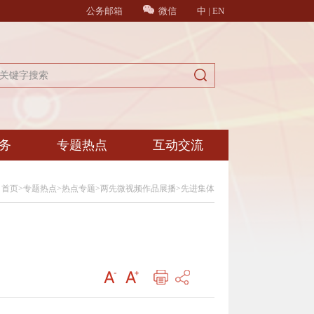
公务邮箱
微信
中
|
EN
务
专题热点
互动交流
：
首页
>
专题热点
>
热点专题
>
两先微视频作品展播
>
先进集体