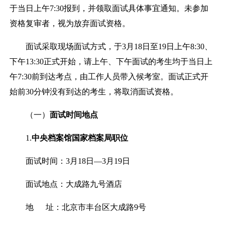
于当日上午
7:30
报到，并领取面试具体事宜通知。未参加
资格复审者，视为放弃面试资格。
面试采取现场面试方式，于
3
月
18
日至
19
日上午
8:30
、
下午
13:30
正式开始，请上午、下午面试的考生均于当日上
午
7:30
前到达考点，由工作人员带入候考室。面试正式开
始前
30
分钟没有到达的考生，将取消面试资格。
（一）
面试时间地点
1.
中央档案馆国家档案局职位
面试时间：
3
月
18
日
—3
月
19
日
面试地点：大成路九号酒店
地
址：北京市丰台区大成路
9
号