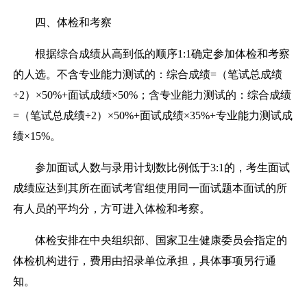
四、
体检和考察
根据综合成绩从高到低的顺序
1:1
确定参加体检和考察
的人选。不含
专业能力测试
的：综合成绩
=
（笔试总成绩
÷2
）
×50%+
面试成绩
×50%
；含
专业能力测试
的：综合成绩
=
（笔试总成绩
÷2
）
×50%+
面试成绩
×
35
%
+
专业能力测试成
绩
×1
5
%
。
参加面试人数与录用计划数比例低于
3:1
的，考生面试
成绩应达到其所在面试考官组使用同一面试题本面试的所
有人员的平均分，方可进入体检和考察。
体检安排在中央组织部、国家卫生健康委员会指定的
体检机构进行，费用由招录单位承担，具体事项另行通
知。