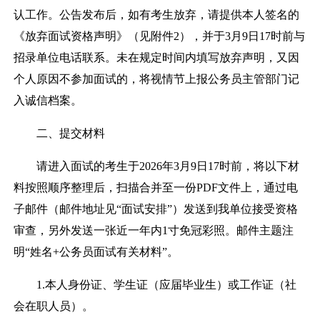
认工作。公告发布后，如有考生放弃，请提供本人签名的
《放弃面试资格声明》（见附件
2
），并于
3
月
9
日
17
时前与
招录单位电话联系。未在规定时间内填写放弃声明，又因
个人原因不参加面试的，将视情节上报公务员主管部门记
入诚信档案。
二、提交材料
请进入面试的考生于
2026
年
3
月
9
日
17
时前，将以下材
料按照顺序整理后，扫描合并至一份
PDF
文件上，通过电
子邮件（邮件地址见“面试安排”）发送到我单位接受资格
审查，另外发送一张近一年内
1
寸免冠彩照。邮件主题注
明“姓名
+
公务员面试有关材料”。
1.
本人身份证、学生证（应届毕业生）或工作证（社
会在职人员）。