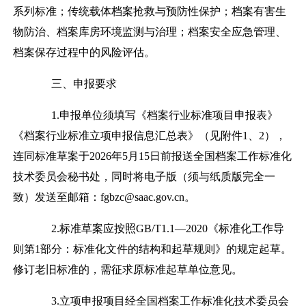
系列标准；
传统载体档案抢救与预防性保护；档案有害生
物防治、档案库房环境监测与治理；档案安全应急管理、
档案保存过程中的风险评估。
三、申报要求
1.
申报单位须填写《档案行业标准项目申报表》
《档案行业标准立项申报信息汇总表》（见附件
1
、
2
），
连同标准草案于
2026
年
5
月
15
日前报送全国档案工作标准化
技术委员会秘书处，同时将电子版（须与纸质版完全一
致）发送至邮箱：
fgbzc@saac.gov.cn
。
2.
标准草案应按照
GB/T1.1—2020
《标准化工作导
则
第
1
部分：标准化文件的结构和起草规则》的规定起草。
修订老旧标准的，需征求原标准起草单位意见。
3.
立项申报项目经全国档案工作标准化技术委员会