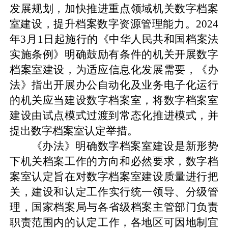
发展规划
，加快推进重点领域机关数字档案
室建设
，提升
档案数字资源管理
能力
。
2024
年
3
月
1
日起施行
的
《
中华人民共和国
档案法
实施条例》明确鼓励有条件的机关开展数字
档案室建设
，
为适应
信息化发展需要
，
《办
法》
指出
开展办公自动化及业务电子化运行
的机关应当建设数字档案室，将数字档案室
建设由试点模式过渡到常态化推进模式
，
并
提出数字档案室认定举措
。
《办法》
明确数字档案室建设是新形势
下机关档案工作的方向和
必然要求，
数字档
案室认定
旨在对数字档案室建设质量进行把
关
，
建设和认定工作实行统一领导、分级管
理，
国家档案局
与
各省级档案主管部门负责
职责范围内的
认定
工作
，各地区
可
因地制宜