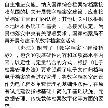
自主
推进实施。
纳入国家综合档案馆档案接
收范围的机关开展数字档案室建设，应当接
受档案主管部门的认定；其他机关可以根据
本地区本系统工作需要，自愿接受认定。
为
贯彻落实中央有关部署要求，国家档案局不
再开展创建示范数字档案室活动。
《办法》
附带
了
《数字档案室
建设指
标
》
，
包含
30
项基础性
内容
和
20
项高水平
内
容
，
以
定性与定量结合的方式，
根据《电子
档案管理办法》要求
强调了电子文件归档与
电子档案的全过程管理，
将
数字档案室建设
作为电子档案单套管理的基础性条件，
在原
有试点建设指标基础上
简化了基础设施、元
数据管理、传统
载体
档案数字化等方面的要
求。