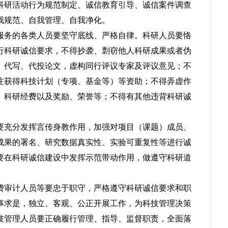
科研活动行为规范制定、诚信教育引导、诚信案件调查
我规范、自我管理、自我净化。
服务的各类人员要坚守底线、严格自律。科研人员要恪
行科研诚信要求，不得抄袭、剽窃他人科研成果或者伪
、代写、代投论文，虚构同行评议专家及评议意见；不
注获得科技计划（专项、基金等）等资助；不得弄虚作
、科研经费以及奖励、荣誉等；不得有其他违背科研诚
要充分发挥言传身教作用，加强对项目（课题）成员、
成果的署名、研究数据真实性、实验可重复性等进行诚
要在科研诚信建设中发挥示范带动作用，做遵守科研道
费审计人员等要忠于职守，严格遵守科研诚信要求和职
事求是，独立、客观、公正开展工作，为科技管理决策
技管理人员要正确履行管理、指导、监督职责，全面落