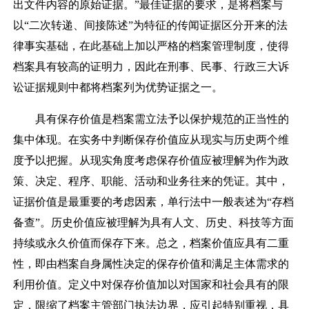
出文件内容的原始证据。
”
最佳证据的要求，是将档案与
以
“
二次转递、间接陈述
”
为特征的传闻证据区分开来的法
律事实基础，在此基础上加以严格的档案管理制度，使得
档案具有较高的证明力，因此在刑事、民事、行政三大诉
讼证据规则中都将档案列为优势证据之一。
具有保存价值是档案需立法予以保护规范的正当性的
集中体现。在实务中判断保存价值应从现实与历史两个维
度予以把握。从现实角度考虑保存价值应被理解为作为政
策、决定、程序、职能、活动和业务往来的凭证。其中，
证据价值是最重要的考虑因素，单行法中一般表述为
“
存档
备查
”
。历史价值应被理解为具有人文、历史、科技等方面
持续或永久价值而保存下来。总之，档案价值应具有二重
性，即由档案自身属性决定的保存价值和满足主体需求的
利用价值。定义中对保存价值加以对国家和社会具有的限
定，限缩了档案主管部门执法边界，应引起特别重视，具