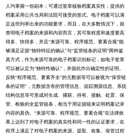
人均掌握一份副本；可通过签章核验档案真实性；提供的
档案采用公共当局和法院可接受的形式。电子档案可以满
足这些列举出来的功能要求，而且，在大多数情况下，就
查明电子档案的来源和内容而言，其可靠程度和速度要高
得多、快得多，并且
“
来源可靠、程序规范、要素合规
”
能
够满足证据
“
独特特征的确认
”
与
“
监管链条的证明
”
两种鉴
真方式，作为来源可靠的电子档案识别标记，如电子签章
可以被认定为
“
独特性确认
”
，并据此作出确定性的证明。
反映
“
程序规范、要素齐全
”
的元数据等可以被视为
“
保管链
条的证明
”
，元数据含有的管理信息、追踪溯源信息、系统
结构信息等可形成对生成、捕获、持有、接触、处置、保
管、检验的全监管链条，相当于用证据链来证明档案记录
内容的真伪。
“
来源可靠、程序规范、要素合规
”
在法律效
果上达到了对电子档案的真实性和同一性的认证要求，在
程序上满足了对电子档案的来源、提取、收集、保管过程