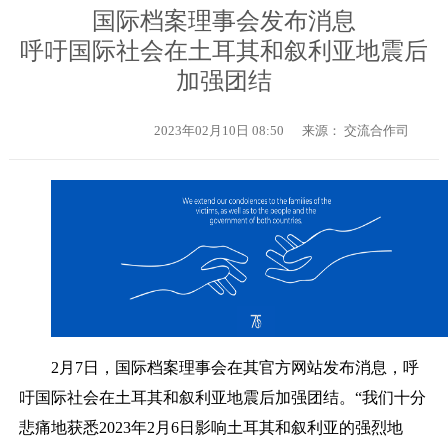
国际档案理事会发布消息
呼吁国际社会在土耳其和叙利亚地震后
加强团结
2023年02月10日 08:50
来源： 交流合作司
2
月
7
日，国际档案理事会
在其
官方网站
发布
消息，呼
吁
国际
社会
在
土
耳其和叙利亚地震后
加强
团结
。
“
我们
十分
悲
痛地
获悉
2023
年
2
月
6
日影响土耳其和叙利亚
的
强烈地