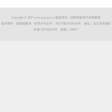
Copyright © 2007 www.saac.gov.cn 版权所有：国家档案局中央档案馆
技术维护：国家档案局 经营许可证号：
京ICP备05058328号
地址：北京市西城区
阜成门外大街29号 邮编：100037