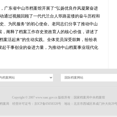
日，广东省中山市档案馆开展了“弘扬优良作风凝聚奋进
活动通过视频回顾了一代代兰台人筚路蓝缕的奋斗历程和
守史、为民服务”的初心使命。老同志们分享了推动中山
索，阐释了档案工作存史资政育人的核心价值，讲述了
让档案活起来”的生动实践。全体党员深受鼓舞，纷纷表
聚起干事创业的奋进力量，为推动中山档案事业现代化
Copyright © 2007 www.saac.gov.cn 版权所有：国家档案局中央档案馆
档案局 经营许可证号：
京ICP备05058328号
地址：北京市西城区阜成门外大街29号 邮