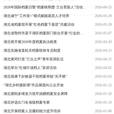
·
2026年国际档案日暨“档案映荆楚·兰台育新人”活动在湖北大学举行
2026-06-25
·
湖北咸宁“工作室+”模式赋能基层人才培养
2026-05-29
·
湖北省档案馆开展“红色档案下基层”共建活动
2026-05-28
·
湖北省鄂州市梁子湖区档案部门联合开展“行走的思政课”活动
2026-05-07
·
湖北将开展2026年度档案执法检查
2026-04-30
·
湖北实施省直机关档案联络专员制度
2026-04-23
·
湖北黄冈打造“兰台之声”青年宣讲队伍
2026-04-21
·
湖北举办“红领巾读档人”宣讲活动
2026-04-02
·
湖北保康下好换届干部档案审核“先手棋”
2026-02-03
·
“湖北乡村摄影潮”作品展面向公众开放
2026-01-22
·
湖北襄阳多维发力筑牢捐赠档案安全屏障
2026-01-20
·
湖北评选出73名省级档案专家
2026-01-19
·
湖北开展档案人员履职能力提升培训
2026-01-08