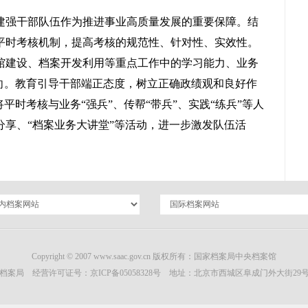
建强干部队伍作为推进事业高质量发展的重要保障。结
平时考核机制，提高考核的规范性、针对性、实效性。
馆建设、档案开发利用等重点工作中的学习能力、业务
导向。教育引导干部端正态度，树立正确政绩观和良好作
平时考核与业务“强兵”、传帮“带兵”、实践“练兵”等人
享、“档案业务大讲堂”等活动，进一步激发队伍活
Copyright © 2007 www.saac.gov.cn 版权所有：国家档案局中央档案馆
档案局 经营许可证号：
京ICP备05058328号
地址：北京市西城区阜成门外大街29号 邮