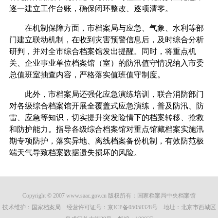
逐一建立工作台账，确保闭环整改、逐项清零。
在机制保障方面，市档案局与应急、气象、水利等部
门建立联动机制，在收到灾害预警信息后，及时综合分析
研判，并对全市综合档案馆发出提醒。同时，将重点机
关、企业事业单位档案馆（室）的防汛值守情况纳入市委
总值班室抽查内容，严格落实值班值守制度。
此外，市档案局还强化应急演练培训，联合消防部门
对各级综合档案馆开展全覆盖式应急演练，普及防汛、防
雷、应急等知识，切实提升突发险情下的档案转移、抢救
和防护能力。指导各级综合档案馆对重点馆藏档案实施汛
期专项防护，落实异地、离线档案备份机制，有效防范极
端天气导致档案数据遗失损坏的风险。
Copyright © 2007 www.saac.gov.cn 版权所有：国家档案局中央档案馆
技术维护：国家档案局 经营许可证号：
京ICP备05058328号
地址：北京市西城区