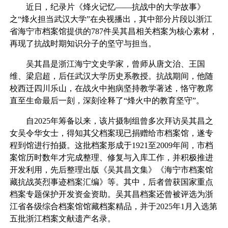
近日，纪录片《烽火记忆——抗战中的大学故事》
之“烽火担当武汉大学”在央视播出，其中部分片段以浙江
省海宁市档案馆提供的787件吴其昌相关档案为核心素材，
再现了抗战时期知识分子的坚守与担当。
吴其昌是浙江海宁文史学家，曾师从唐文治、王国
维、梁启超，后任武汉大学历史系教授。抗战期间，他随
校西迁四川乐山，在战火中抱病坚持教学著述，恪守教席
直至生命最后一刻，深刻诠释了“烽火中的教育坚守”。
自2025年筹备以来，该片摄制组曾多次拜访吴其昌之
女吴令华女士，得知其父档案现已捐赠给市档案馆，遂专
程到馆进行拍摄。这批档案形成于1921至2009年间，市档
案馆历时数年才完成整理、修复与入库工作，并积极推进
开发利用，先后整理出版《吴其昌文集》《海宁市档案馆
藏抗战英烈事迹档案汇编》等。其中，后者曾获国家重点
档案专题保护开发资金资助。吴其昌档案还曾被评选为浙
江省各级综合档案馆馆藏档案精品，并于2025年1月入选第
五批浙江档案文献遗产名录。