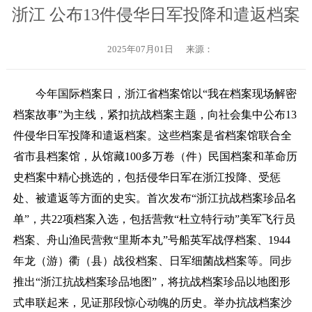
浙江 公布13件侵华日军投降和遣返档案
2025年07月01日
来源：
今年国际档案日，浙江省档案馆以“我在档案现场解密
档案故事”为主线，紧扣抗战档案主题，向社会集中公布13
件侵华日军投降和遣返档案。这些档案是省档案馆联合全
省市县档案馆，从馆藏100多万卷（件）民国档案和革命历
史档案中精心挑选的，包括侵华日军在浙江投降、受惩
处、被遣返等方面的史实。首次发布“浙江抗战档案珍品名
单”，共22项档案入选，包括营救“杜立特行动”美军飞行员
档案、舟山渔民营救“里斯本丸”号船英军战俘档案、1944
年龙（游）衢（县）战役档案、日军细菌战档案等。同步
推出“浙江抗战档案珍品地图”，将抗战档案珍品以地图形
式串联起来，见证那段惊心动魄的历史。举办抗战档案沙