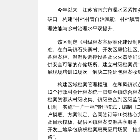
今年以来，江苏省南京市溧水区紧扣
破口，构建“村档村管自治赋能、村档镇
理效能与乡村治理水平双提升。
该区制定《村级档案室标准化建设制
准。在白马镇石头寨村、开发区康怡社区
备档案柜、温湿度调控设备及灭火器等消
供安全可靠的存储场所。建立村级档案员“
展现场培训12场次，解决二轮延包档案收
构建区域档案管理枢纽，在和凤镇试点
12个行政村会计档案统一归集至镇综合
档案资源从村级收集、镇级整合到区级监
机制，实施“一户一档”管理模式，编制
户摸底、方案制定、合同签订等10类核
及目录模板。提供区镇档案资源共享服务
开发土地承包确权档案惠民应用场景，推出
路”。