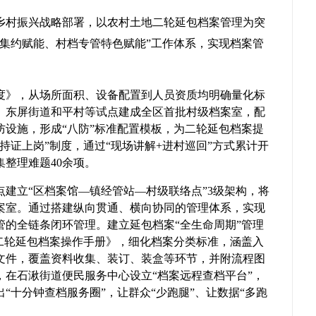
乡村振兴战略部署，以农村土地二轮延包档案管理为突
管集约赋能、村档专管特色赋能”工作体系，实现档案管
度》，从场所面积、设备配置到人员资质均明确量化标
、东屏街道和平村等试点建成全区首批村级档案室，配
防设施，形成“八防”标准配置模板，为二轮延包档案提
持证上岗”制度，通过“现场讲解+进村巡回”方式累计开
集整理难题40余项。
建立“区档案馆—镇经管站—村级联络点”3级架构，将
档案室。通过搭建纵向贯通、横向协同的管理体系，实现
管的全链条闭环管理。建立延包档案“全生命周期”管理
《二轮延包档案操作手册》，细化档案分类标准，涵盖入
心文件，覆盖资料收集、装订、装盒等环节，并附流程图
，在石湫街道便民服务中心设立“档案远程查档平台”，
“十分钟查档服务圈”，让群众“少跑腿”、让数据“多跑