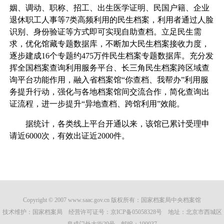
姻、调动、职称、招工、出生医学证明、民国户籍、企业
退休职工人事等7类高频利用的民生档案，利用者通过人脸
识别、身份验证等方式即可实现自助查档。立足民生需
求，优化馆藏专题数据库，不断加大民生档案接收力度，
逐步建成16个专题约475万件民生档案专题数据库。充分发
挥全国档案查询利用服务平台、长三角民生档案跨区域查
询平台功能作用，融入省档案馆“你查档、我帮办”利用服
务提升行动，强化与各地档案馆间交流合作，简化查询出
证流程，进一步提升“异地查档、跨馆利用”效能。
据统计，各类线上平台开通以来，该馆已累计受理申
请近6000次，有效出证近2000件。
Copyright © 2007 www.saac.gov.cn 版权所有：国家档案局中央档案馆
技术维护：国家档案局 经营许可证号：
京ICP备05058328号
地址：北京市西城区
阜成门外大街29号 邮编：100037