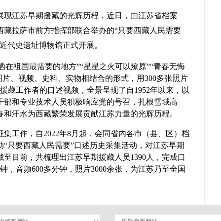
面展现江苏早期援藏的光辉历程，近日，由江苏省档案
西藏拉萨市前方指挥部联合举办的“只要西藏人民需要
国近代史遗址博物馆正式开展。
挥洒在祖国最需要的地方”“星星之火可以燎原”“青春无悔
图片、视频、史料、实物相结合的形式，用300多张照片
江苏援藏工作者的口述视频，全景呈现了自1952年以来，以
干部和专业技术人员积极响应党的号召，扎根雪域高
春和汗水为西藏繁荣发展贡献江苏力量的光辉历程。
集工作，自2022年8月起，会同省内各市（县、区）档
动“只要西藏人民需要”口述历史采集活动，对江苏早期
至目前，共梳理出江苏早期援藏人员1390人，完成口
分钟，音频600多分钟，照片3000余张，为江苏乃至全国