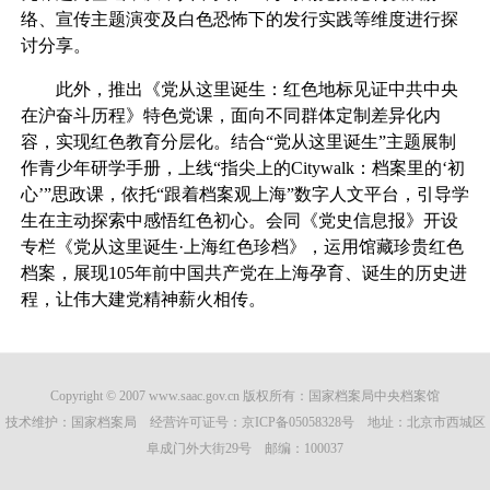
络、宣传主题演变及白色恐怖下的发行实践等维度进行探
讨分享。
此外，推出《党从这里诞生：红色地标见证中共中央
在沪奋斗历程》特色党课，面向不同群体定制差异化内
容，实现红色教育分层化。结合“党从这里诞生”主题展制
作青少年研学手册，上线“指尖上的Citywalk：档案里的‘初
心’”思政课，依托“跟着档案观上海”数字人文平台，引导学
生在主动探索中感悟红色初心。会同《党史信息报》开设
专栏《党从这里诞生·上海红色珍档》，运用馆藏珍贵红色
档案，展现105年前中国共产党在上海孕育、诞生的历史进
程，让伟大建党精神薪火相传。
Copyright © 2007 www.saac.gov.cn 版权所有：国家档案局中央档案馆
技术维护：国家档案局 经营许可证号：
京ICP备05058328号
地址：北京市西城区
阜成门外大街29号 邮编：100037