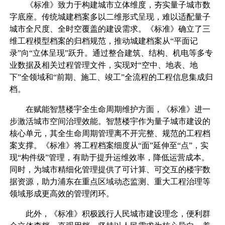
《标准》致力于构建城市立体维度，夯实量子城市数
字底座。传统城建档案多以二维形式呈现，难以适配量子
城市全尺度、全时空覆盖的建设需求。《标准》确立了三
维工程模型档案的归档规范，推动城建档案从“平面记
录”向“立体呈现”跃升。通过整合建筑、结构、机电等多专
业数据及相关过程管理文件，实现对“空中、地表、地
下”全领域和“前期、施工、竣工”全流程的工程信息集成归
档。
在赋能智慧楼宇全生命周期维护方面，《标准》进一
步激活城市空间治理效能。智慧楼宇作为量子城市建设的
核心单元，其全生命周期管理离不开完整、规范的工程档
案支撑。《标准》将工程档案细度从“面”延伸至“点”，实
现“构件级”管理，有助于提升运维效率，降低运营成本。
同时，为城市精细化管理提供了可计算、可交互的楼宇数
据资源，助力浦东在重点区域动态监测、重大工程治理等
领域形成更高效的管理闭环。
此外，《标准》积极践行人民城市建设理念，便利群