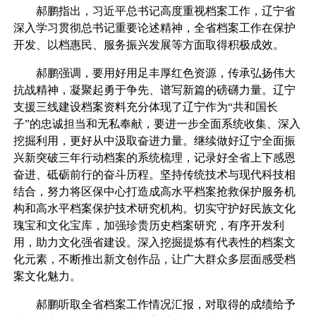
郝鹏指出，习近平总书记高度重视档案工作，辽宁省
深入学习贯彻总书记重要论述精神，全省档案工作在保护
开发、以档惠民、服务振兴发展等方面取得积极成效。
郝鹏强调，要用好用足丰厚红色资源，传承弘扬伟大
抗战精神，凝聚起勇于争先、谱写新篇的磅礴力量。辽宁
支援三线建设档案资料充分体现了辽宁作为“共和国长
子”的忠诚担当和无私奉献，要进一步全面系统收集、深入
挖掘利用，更好从中汲取奋进力量。继续做好辽宁全面振
兴新突破三年行动档案的系统梳理，记录好全省上下感恩
奋进、砥砺前行的奋斗历程。坚持传统技术与现代科技相
结合，努力将区保中心打造成高水平档案抢救保护服务机
构和高水平档案保护技术研究机构。切实守护好民族文化
瑰宝和文化宝库，加强珍贵历史档案研究，有序开发利
用，助力文化强省建设。深入挖掘提炼有代表性的档案文
化元素，不断推出新文创作品，让广大群众多层面感受档
案文化魅力。
郝鹏听取全省档案工作情况汇报，对取得的成绩给予