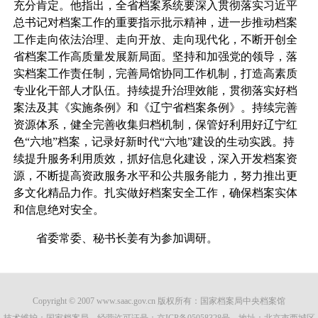
充分肯定。他指出，全省档案系统要深入贯彻落实习近平
总书记对档案工作的重要指示批示精神，进一步推动档案
工作走向依法治理、走向开放、走向现代化，不断开创全
省档案工作高质量发展新局面。坚持和加强党的领导，落
实档案工作责任制，完善局馆协同工作机制，打造高素质
专业化干部人才队伍。持续提升治理效能，贯彻落实好档
案法及其《实施条例》和《辽宁省档案条例》。持续完善
资源体系，健全完善收集归档机制，保管好利用好辽宁红
色“六地”档案，记录好新时代“六地”建设的生动实践。持
续提升服务利用质效，抓好信息化建设，深入开发档案资
源，不断提高资政服务水平和公共服务能力，努力推出更
多文化精品力作。扎实做好档案安全工作，确保档案实体
和信息绝对安全。
省委常委、秘书长姜有为参加调研。
Copyright © 2007 www.saac.gov.cn 版权所有：国家档案局中央档案馆
技术维护：国家档案局 经营许可证号：
京ICP备05058328号
地址：北京市西城区