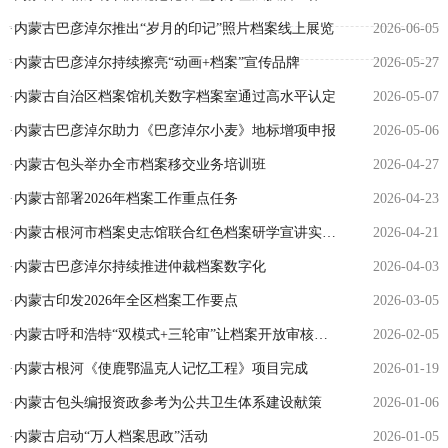
·
内蒙古巴彦淖尔推出“岁月的印记”照片档案线上展览
2026-06-05
·
内蒙古巴彦淖尔持续擦亮“动画+档案”宣传品牌
2026-05-27
·
内蒙古自治区档案馆机关数字档案室通过高水平认定
2026-05-07
·
内蒙古巴彦淖尔助力《巴彦淖尔小麦》地标增项申报
2026-05-06
·
内蒙古包头举办全市档案移交业务培训班
2026-04-27
·
内蒙古部署2026年档案工作重点任务
2026-04-23
·
内蒙古根河市档案史志馆联合红色档案研学宣讲实践活动
2026-04-21
·
内蒙古巴彦淖尔持续推进仲裁档案数字化
2026-04-03
·
内蒙古印发2026年全区档案工作要点
2026-03-05
·
内蒙古呼和浩特“双模式+三轮审”让档案开放审核更高效
2026-02-05
·
内蒙古根河《使鹿鄂温克人记忆工程》项目完成
2026-01-19
·
内蒙古包头编报资政参考为公共卫生体系建设献策
2026-01-06
·
内蒙古启动“万人档案思政”活动
2026-01-05