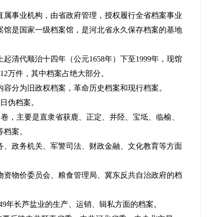
直属事业机构，由省政府管理，授权履行全省档案事业
案馆是国家一级档案馆，是河北省永久保存档案的基地
清代顺治十四年（公元1658年）下至1999年，现馆
另12万件，其中档案占绝大部分。
内容分为旧政权档案，革命历史档案和现行档案。
、日伪档案。
共二千多卷，主要是直隶省获鹿、正定、井陉、宝坻、临榆、
等档案。
务、政务机关、军警司法、财政金融、文化教育等方面
物资物价委员会、粮食管理局、冀东反共自治政府的档
1949年长芦盐业的生产、运销、辑私方面的档案。