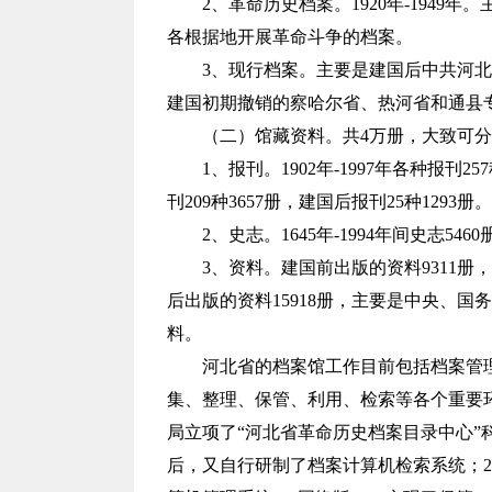
2、革命历史档案。1920年-194
各根据地开展革命斗争的档案。
3、现行档案。主要是建国后中共河
建国初期撤销的察哈尔省、热河省和通县
（二）馆藏资料。共4万册，大致可
1、报刊。1902年-1997年各种报刊2
刊209种3657册，建国后报刊25种1293册。
2、史志。1645年-1994年间史志5460
3、资料。建国前出版的资料9311
后出版的资料15918册，主要是中央、
料。
河北省的档案馆工作目前包括档案管
集、整理、保管、利用、检索等各个重要环节
局立项了“河北省革命历史档案目录中心”
后，又自行研制了档案计算机检索系统；20