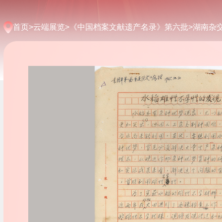
首页
>
云端展览
>
《中国档案文献遗产名录》第六批
>
湖南杂