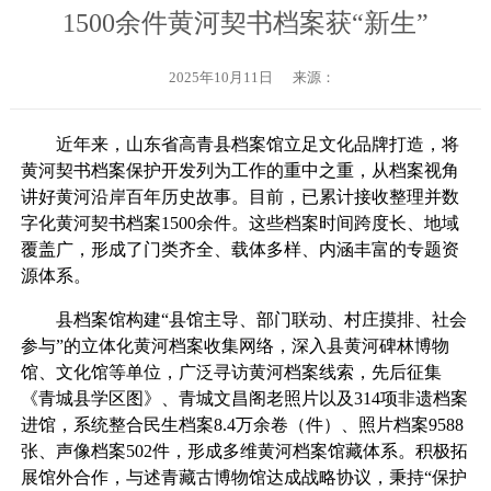
1500余件黄河契书档案获“新生”
2025年10月11日
来源：
近年来，山东省高青县档案馆立足文化品牌打造，将
黄河契书档案保护开发列为工作的重中之重，从档案视角
讲好黄河沿岸百年历史故事。目前，已累计接收整理并数
字化黄河契书档案1500余件。这些档案时间跨度长、地域
覆盖广，形成了门类齐全、载体多样、内涵丰富的专题资
源体系。
县档案馆构建“县馆主导、部门联动、村庄摸排、社会
参与”的立体化黄河档案收集网络，深入县黄河碑林博物
馆、文化馆等单位，广泛寻访黄河档案线索，先后征集
《青城县学区图》、青城文昌阁老照片以及314项非遗档案
进馆，系统整合民生档案8.4万余卷（件）、照片档案9588
张、声像档案502件，形成多维黄河档案馆藏体系。积极拓
展馆外合作，与述青藏古博物馆达成战略协议，秉持“保护