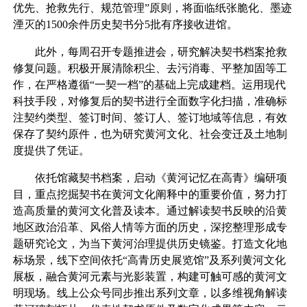
优先、抢救先行、规范管理”原则，将面临纸张脆化、墨迹
湮灭的1500余件历史契书分5批有序接收进馆。
此外，每周召开专题推进会，研究解决契书档案抢救
修复问题。积极开展清除积尘、去污消毒、平整加固等工
作，在严格遵循“一契一档”的基础上完成建档。运用现代
科技手段，对修复后的契书进行全面数字化扫描，准确标
注契约类型、签订时间、签订人、签订地域等信息，有效
保存了契约原件，也为研究黄河文化、社会变迁及土地制
度提供了凭证。
依托馆藏契书档案，启动《黄河记忆在高青》编研项
目，重点挖掘契书在黄河文化阐释中的重要价值，努力打
造高质量的黄河文化普及读本。通过解读契书反映的沿黄
地区政治沿革、风俗人情等方面的历史，深挖整理形成专
题研究论文，为当下黄河治理提供历史镜鉴。打造文化地
标场景，线下空间依托“高青历史展览馆”及系列黄河文化
展板，融合黄河元素与光影装置，构建可触可感的黄河文
明现场。线上公众号同步推出系列文章，以多维视角解读